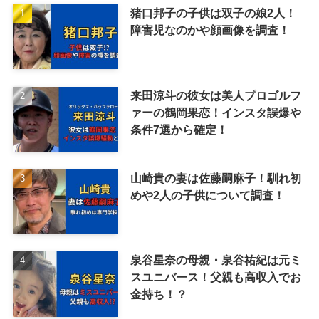
猪口邦子の子供は双子の娘2人！
障害児なのかや顔画像を調査！
来田涼斗の彼女は美人プロゴルフ
ァーの鶴岡果恋！インスタ誤爆や
条件7選から確定！
山崎貴の妻は佐藤嗣麻子！馴れ初
めや2人の子供について調査！
泉谷星奈の母親・泉谷祐紀は元ミ
スユニバース！父親も高収入でお
金持ち！？