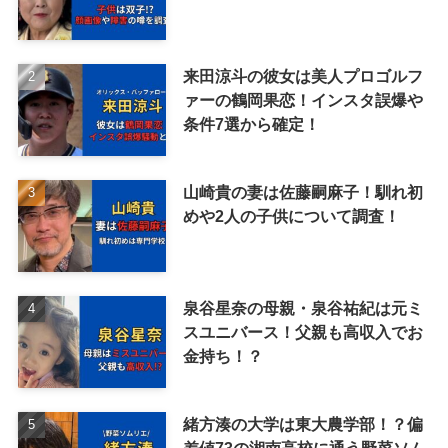
来田涼斗の彼女は美人プロゴルフ
ァーの鶴岡果恋！インスタ誤爆や
条件7選から確定！
山崎貴の妻は佐藤嗣麻子！馴れ初
めや2人の子供について調査！
泉谷星奈の母親・泉谷祐紀は元ミ
スユニバース！父親も高収入でお
金持ち！？
緒方湊の大学は東大農学部！？偏
差値73の湘南高校に通う野菜ソム