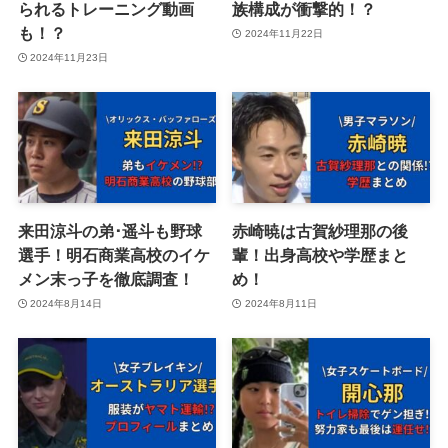
られるトレーニング動画
族構成が衝撃的！？
も！？
2024年11月22日
2024年11月23日
来田涼斗の弟･遥斗も野球
赤崎暁は古賀紗理那の後
選手！明石商業高校のイケ
輩！出身高校や学歴まと
メン末っ子を徹底調査！
め！
2024年8月14日
2024年8月11日