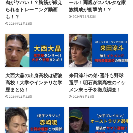
肉がヤバい！？胸筋が鍛え
ール！両親がスパルタな家
られるトレーニング動画
族構成が衝撃的！？
も！？
2024年11月22日
2024年11月23日
大西大晶の出身高校は砺波
来田涼斗の弟･遥斗も野球
高校！大学やインテリな学
選手！明石商業高校のイケ
歴まとめ！
メン末っ子を徹底調査！
2024年11月22日
2024年8月14日