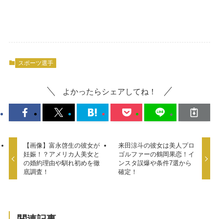
スポーツ選手
よかったらシェアしてね！
【画像】富永啓生の彼女が
来田涼斗の彼女は美人プロ
妊娠！？アメリカ人美女と
ゴルファーの鶴岡果恋！イ
の婚約理由や馴れ初めを徹
ンスタ誤爆や条件7選から
底調査！
確定！
関連記事