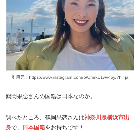
引用元：https://www.instagram.com/p/ChekE1wv45y/?hl=ja
鶴岡果恋さんの国籍は日本なのか。
調べたところ、鶴岡果恋さんは
神奈川県横浜市出
身
で、
日本国籍
をお持ちです！