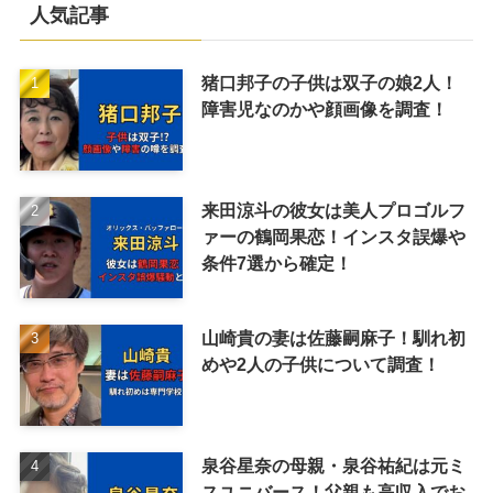
人気記事
猪口邦子の子供は双子の娘2人！
障害児なのかや顔画像を調査！
来田涼斗の彼女は美人プロゴルフ
ァーの鶴岡果恋！インスタ誤爆や
条件7選から確定！
山崎貴の妻は佐藤嗣麻子！馴れ初
めや2人の子供について調査！
泉谷星奈の母親・泉谷祐紀は元ミ
スユニバース！父親も高収入でお