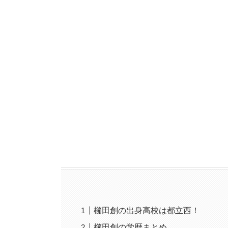
櫛田創の出身高校は都立西！
櫛田創の学歴まとめ