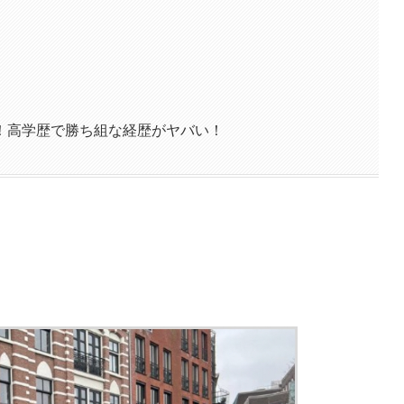
！高学歴で勝ち組な経歴がヤバい！