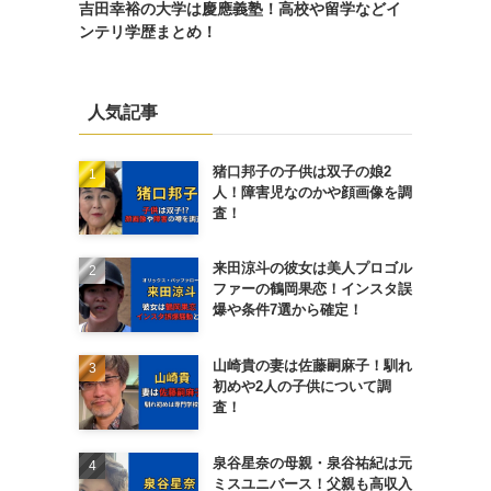
吉田幸裕の大学は慶應義塾！高校や留学などイ
ンテリ学歴まとめ！
人気記事
猪口邦子の子供は双子の娘2
人！障害児なのかや顔画像を調
査！
来田涼斗の彼女は美人プロゴル
ファーの鶴岡果恋！インスタ誤
爆や条件7選から確定！
山崎貴の妻は佐藤嗣麻子！馴れ
初めや2人の子供について調
査！
泉谷星奈の母親・泉谷祐紀は元
ミスユニバース！父親も高収入