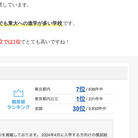
業しています。
でも東大への進学が多い学校
です。
立では1位
でとても高いですね！