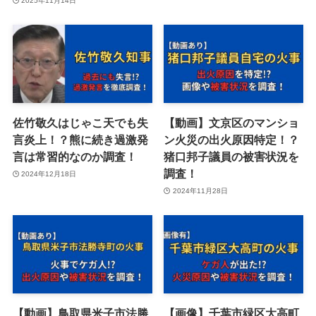
2025年11月14日
佐竹敬久はじゃこ天でも失
【動画】文京区のマンショ
言炎上！？熊に続き過激発
ン火災の出火原因特定！？
言は常習的なのか調査！
猪口邦子議員の被害状況を
調査！
2024年12月18日
2024年11月28日
【動画】鳥取県米子市法勝
【画像】千葉市緑区大高町