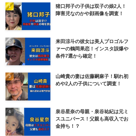
猪口邦子の子供は双子の娘2人！
障害児なのかや顔画像を調査！
来田涼斗の彼女は美人プロゴルフ
ァーの鶴岡果恋！インスタ誤爆や
条件7選から確定！
山崎貴の妻は佐藤嗣麻子！馴れ初
めや2人の子供について調査！
泉谷星奈の母親・泉谷祐紀は元ミ
スユニバース！父親も高収入でお
金持ち！？