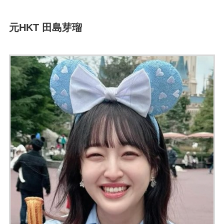
元HKT 田島芽瑠