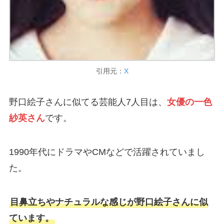
引用元：
X
野口絵子さんに似てる芸能人7人目は、
女優の一色
紗英さん
です。
1990年代にドラマやCMなどで活躍されていまし
た。
目鼻立ちやナチュラルな感じが野口絵子さんに似
ています。