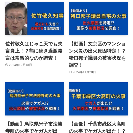
佐竹敬久はじゃこ天でも失
【動画】文京区のマンショ
言炎上！？熊に続き過激発
ン火災の出火原因特定！？
言は常習的なのか調査！
猪口邦子議員の被害状況を
調査！
2024年12月18日
2024年11月28日
【動画】鳥取県米子市法勝
【画像】千葉市緑区大高町
寺町の火事でケガ人が出
の火事でケガ人が出た！？