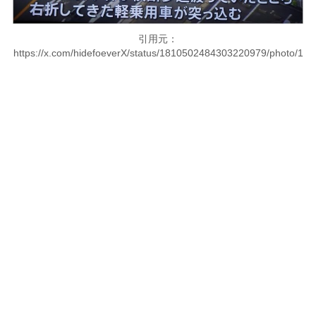
引用元：
https://x.com/hidefoeverX/status/1810502484303220979/photo/1