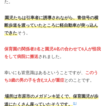
た。
園児たちは引率者に誘導されながら、青信号の横
断歩道を渡っていたところに軽自動車が突っ込ん
できた
そう。
保育園の関係者2名と園児4名の合わせて6人が怪我
をして病院に搬送
されました。
幸いにも皆意識はあるということですが、
このう
ち3歳の男の子を含む2人が重症
とのことです。
場所は市原市のメガドンキ近くで、保育園児が歩
1
道にたくさん座っていたそうです。