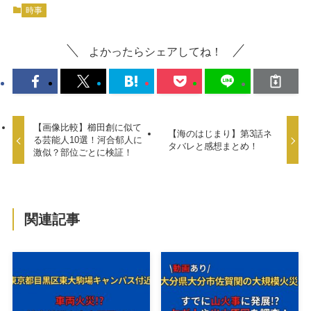
時事
よかったらシェアしてね！
【画像比較】櫛田創に似て
【海のはじまり】第3話ネ
る芸能人10選！河合郁人に
タバレと感想まとめ！
激似？部位ごとに検証！
関連記事