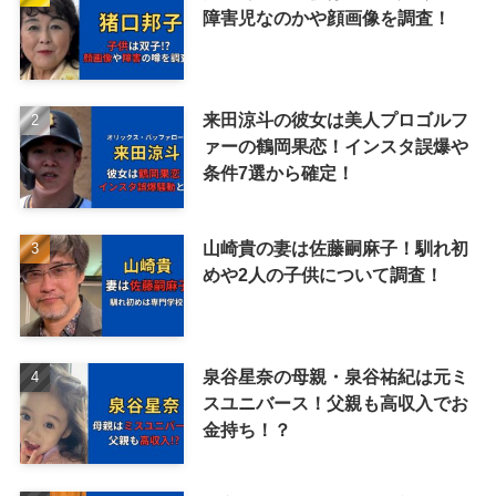
障害児なのかや顔画像を調査！
来田涼斗の彼女は美人プロゴルフ
ァーの鶴岡果恋！インスタ誤爆や
条件7選から確定！
山崎貴の妻は佐藤嗣麻子！馴れ初
めや2人の子供について調査！
泉谷星奈の母親・泉谷祐紀は元ミ
スユニバース！父親も高収入でお
金持ち！？